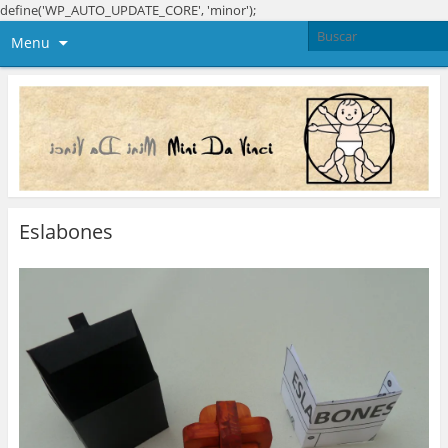
define('WP_AUTO_UPDATE_CORE', 'minor');
Menu
Eslabones