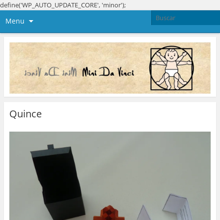
define('WP_AUTO_UPDATE_CORE', 'minor');
Menu
Quince