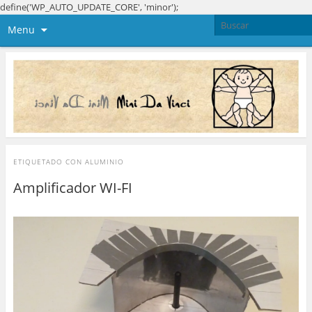
define('WP_AUTO_UPDATE_CORE', 'minor');
Menu
ETIQUETADO CON
ALUMINIO
Amplificador WI-FI