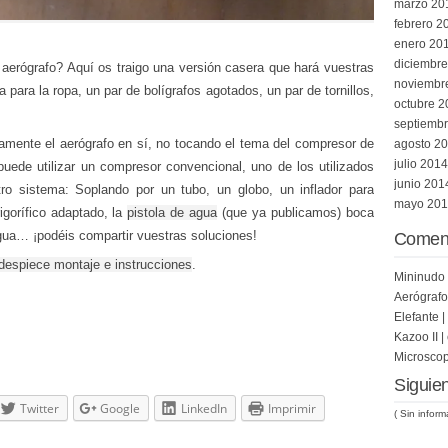
marzo 20
febrero 2
enero 20
diciembr
 aerógrafo? Aquí os traigo una versión casera que hará vuestras
noviembr
a para la ropa, un par de bolígrafos agotados, un par de tornillos,
octubre 2
septiemb
camente el aerógrafo en sí, no tocando el tema del compresor de
agosto 2
julio 2014
puede utilizar un compresor convencional, uno de los utilizados
junio 201
tro sistema: Soplando por un tubo, un globo, un inflador para
mayo 20
igorífico adaptado, la
pistola de agua
(que ya publicamos) boca
agua… ¡podéis compartir vuestras soluciones!
Coment
despiece montaje e instrucciones
.
Mininudo 
Aerógrafo
Elefante |
Kazoo II |
Microscopi
Siguien
Twitter
Google
LinkedIn
Imprimir
( Sin inform