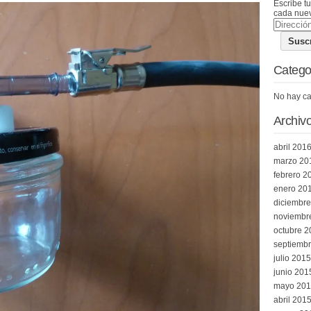
Escribe tu
cada nuev
Dirección
de
email
Catego
No hay ca
Archiv
abril 201
marzo 20
febrero 2
enero 20
diciembr
noviembr
octubre 2
septiemb
julio 2015
junio 201
mayo 20
abril 201