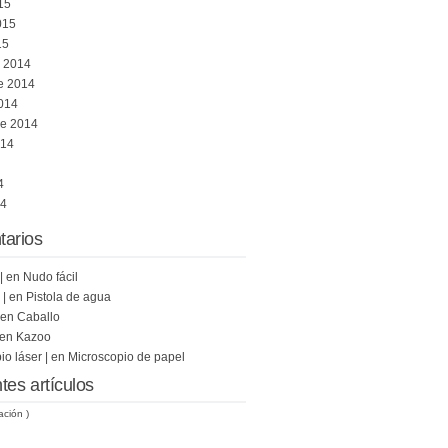
15
015
15
e 2014
e 2014
014
re 2014
014
4
14
arios
|
en
Nudo fácil
 |
en
Pistola de agua
en
Caballo
en
Kazoo
o láser |
en
Microscopio de papel
tes artículos
ación )