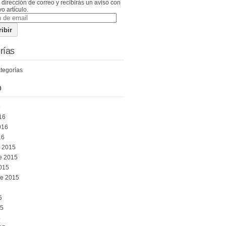
 dirección de correo y recibirás un aviso con
o artículo.
rías
tegorías
o
6
16
016
16
e 2015
e 2015
015
re 2015
5
15
5