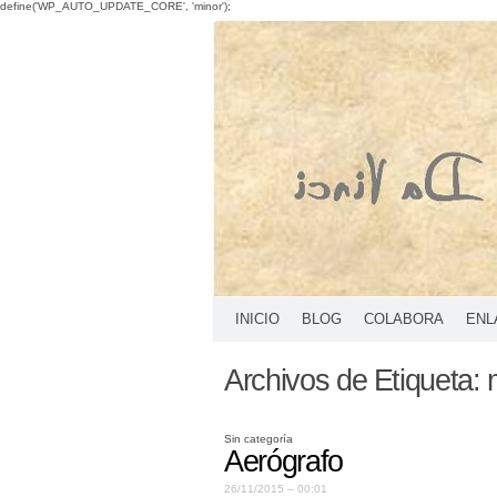
define('WP_AUTO_UPDATE_CORE', 'minor');
INICIO
BLOG
COLABORA
ENL
Archivos de Etiqueta:
Sin categoría
Aerógrafo
26/11/2015 – 00:01