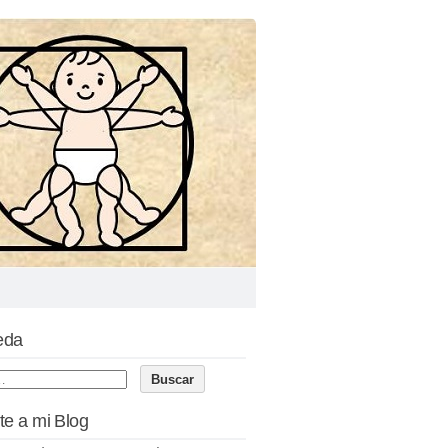
eda
te a mi Blog